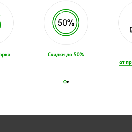
орка
Скидки до 50%
от п