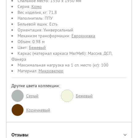
Спальное место:
1330 х 1950 мм
Серия:
Комо
Вес изделия, кг:
71.8
Наполнитель:
ППУ
Бельевой ящик:
Есть
Ориентация:
Универсальный
Механизм трансформации:
Еврокнижка
Объем:
0.98 м
Цвет:
Бежевый
Каркас (материал каркаса МягМеб):
Массив
,
ДСП
,
Фанера
Максимальная нагрузка на 1 сп. место (кг):
100
Материал:
Микровелюр
Другие цвета коллекции:
Серый
Бежевый
Коричневый
Отзывы