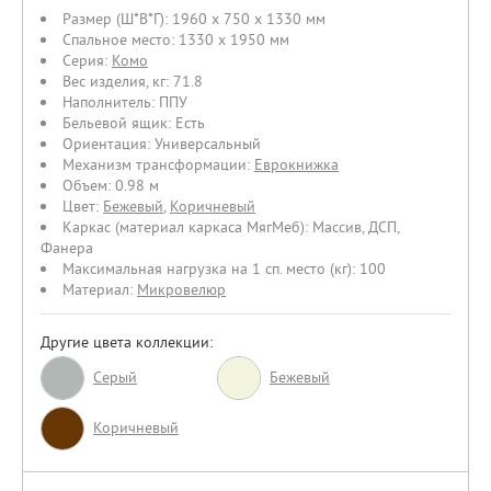
Размер (Ш*В*Г):
1960 x 750 x 1330 мм
Спальное место:
1330 х 1950 мм
Серия:
Комо
Вес изделия, кг:
71.8
Наполнитель:
ППУ
Бельевой ящик:
Есть
Ориентация:
Универсальный
Механизм трансформации:
Еврокнижка
Объем:
0.98 м
Цвет:
Бежевый
,
Коричневый
Каркас (материал каркаса МягМеб):
Массив
,
ДСП
,
Фанера
Максимальная нагрузка на 1 сп. место (кг):
100
Материал:
Микровелюр
Другие цвета коллекции:
Серый
Бежевый
Коричневый