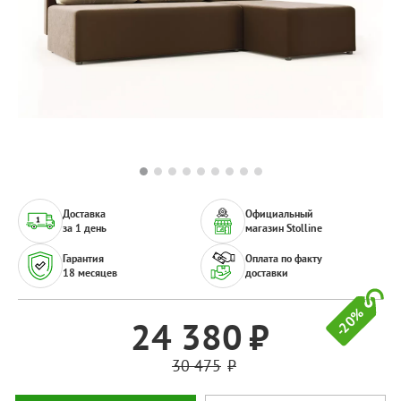
Доставка
Официальный
за 1 день
магазин Stolline
Гарантия
Оплата по факту
18 месяцев
доставки
-20%
24 380
30 475