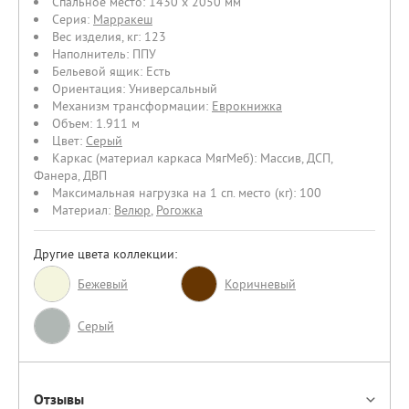
Спальное место:
1430 х 2050 мм
Серия:
Марракеш
Вес изделия, кг:
123
Наполнитель:
ППУ
Бельевой ящик:
Есть
Ориентация:
Универсальный
Механизм трансформации:
Еврокнижка
Объем:
1.911 м
Цвет:
Серый
Каркас (материал каркаса МягМеб):
Массив
,
ДСП
,
Фанера
,
ДВП
Максимальная нагрузка на 1 сп. место (кг):
100
Материал:
Велюр
,
Рогожка
Другие цвета коллекции:
Бежевый
Коричневый
Серый
Отзывы