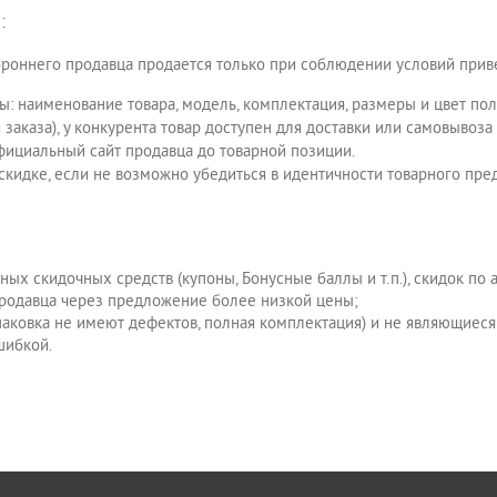
:
тороннего продавца продается только при соблюдении условий при
чны: наименование товара, модель, комплектация, размеры и цвет по
ля заказа), у конкурента товар доступен для доставки или самовывоза
фициальный сайт продавца до товарной позиции.
скидке, если не возможно убедиться в идентичности товарного пре
ых скидочных средств (купоны, Бонусные баллы и т.п.), скидок по
продавца через предложение более низкой цены;
упаковка не имеют дефектов, полная комплектация) и не являющиес
шибкой.