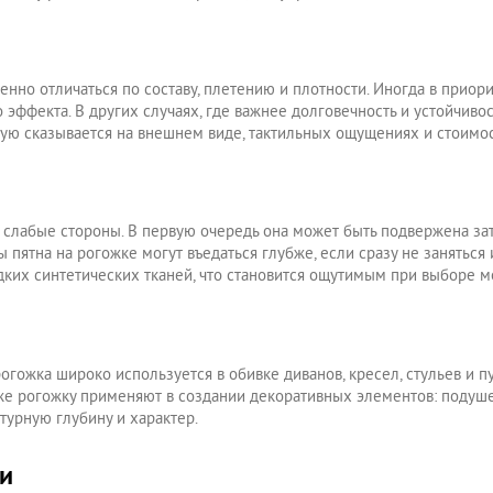
енно отличаться по составу, плетению и плотности. Иногда в приор
эффекта. В других случаях, где важнее долговечность и устойчивос
мую сказывается на внешнем виде, тактильных ощущениях и стоимос
 слабые стороны. В первую очередь она может быть подвержена за
 пятна на рогожке могут въедаться глубже, если сразу не занятьс
адких синтетических тканей, что становится ощутимым при выборе м
огожка широко используется в обивке диванов, кресел, стульев и 
же рогожку применяют в создании декоративных элементов: подушек
турную глубину и характер.
ки