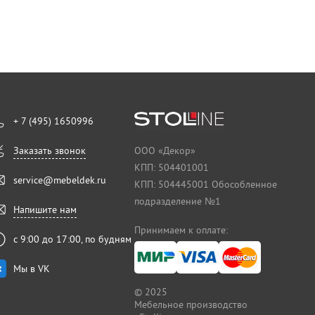
+ 7 (495) 1650996
Заказать звонок
ООО «Декор»
КПП: 504401001
service@mebeldek.ru
КПП: 504445001 Обособленное
подразделение №1
Напишите нам
Принимаем к оплате:
с 9:00 до 17:00, по будням
Мы в VK
© 2025
Мебельное производство