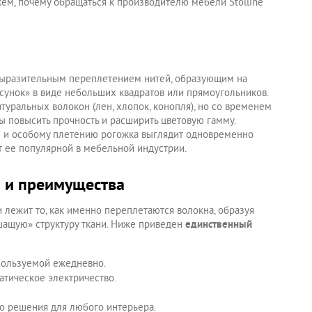
жем, почему обращаться к производителю мебели Stolline
с выразительным переплетением нитей, образующим на
сунок» в виде небольших квадратов или прямоугольников.
туральных волокон (лен, хлопок, конопля), но со временем
бы повысить прочность и расширить цветовую гамму.
е и особому плетению рогожка выглядит одновременно
ет ее популярной в мебельной индустрии.
 и преимущества
 лежит то, как именно переплетаются волокна, образуя
шащую» структуру ткани. Ниже приведен
единственный
спользуемой ежедневно.
татическое электричество.
го решения для любого интерьера.