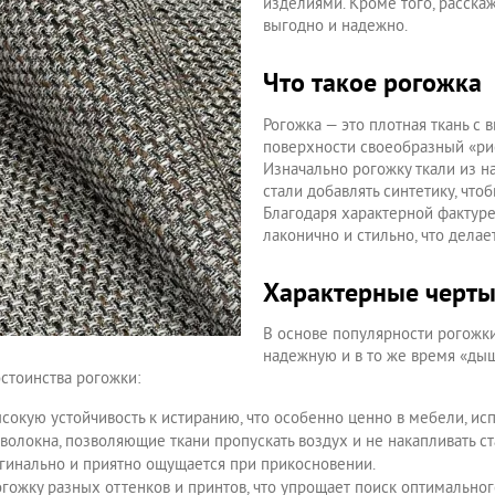
изделиями. Кроме того, расска
выгодно и надежно.
Что такое рогожка
Рогожка — это плотная ткань 
поверхности своеобразный «ри
Изначально рогожку ткали из на
стали добавлять синтетику, что
Благодаря характерной фактур
лаконично и стильно, что дела
Характерные черты
В основе популярности рогожки
надежную и в то же время «ды
стоинства рогожки:
сокую устойчивость к истиранию, что особенно ценно в мебели, и
 волокна, позволяющие ткани пропускать воздух и не накапливать с
игинально и приятно ощущается при прикосновении.
огожку разных оттенков и принтов, что упрощает поиск оптимально