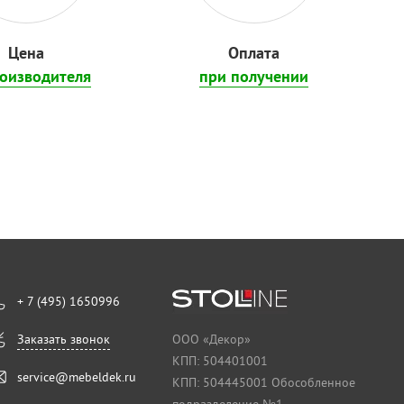
Цена
Оплата
роизводителя
при получении
+ 7 (495) 1650996
Заказать звонок
ООО «Декор»
КПП: 504401001
service@mebeldek.ru
КПП: 504445001 Обособленное