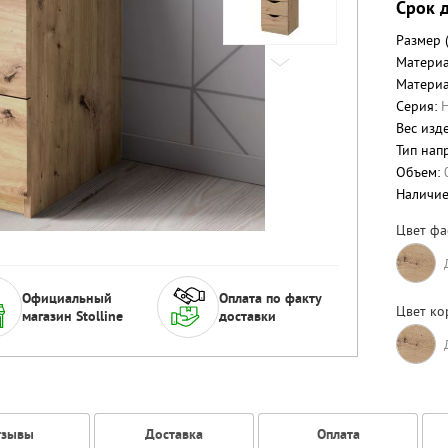
Срок д
Размер 
Материа
Материа
Серия:
Н
Вес изде
Тип нап
Объем:
Наличи
Цвет фа
Официальный
Оплата по факту
Цвет ко
магазин Stolline
доставки
тзывы
Доставка
Оплата