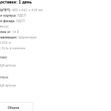
оставки: 1 день
(Ш*В*Г):
400 x 642 x 418 мм
л корпуса:
ЛДСП
л фасада:
ЛДСП
ексус
лия, кг:
14.8
равляющих:
Шариковые
0.036 м
е:
Есть в наличии
сада:
Дуб артисан
рпуса:
Дуб артисан
Сборка