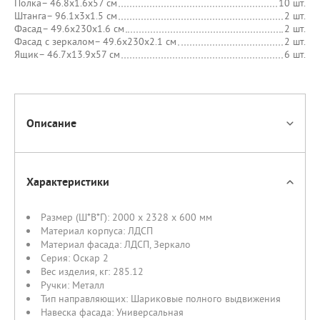
Полка
– 46.8х1.6х57 см
10 шт.
Штанга
– 96.1х3х1.5 см
2 шт.
Фасад
– 49.6х230х1.6 см
2 шт.
Фасад с зеркалом
– 49.6х230х2.1 см
2 шт.
Ящик
– 46.7х13.9х57 см
6 шт.
Описание
Характеристики
Размер (Ш*В*Г):
2000 x 2328 x 600 мм
Материал корпуса:
ЛДСП
Материал фасада:
ЛДСП
,
Зеркало
Серия:
Оскар 2
Вес изделия, кг:
285.12
Ручки:
Металл
Тип направляющих:
Шариковые полного выдвижения
Навеска фасада:
Универсальная