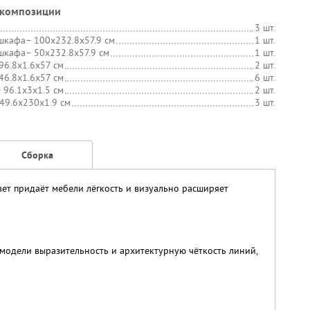
 композиции
3 шт.
шкафа
– 100х232.8х57.9 см
1 шт.
шкафа
– 50х232.8х57.9 см
1 шт.
96.8х1.6х57 см
2 шт.
46.8х1.6х57 см
6 шт.
 96.1х3х1.5 см
2 шт.
 49.6х230х1.9 см
3 шт.
Сборка
ет придаёт мебели лёгкость и визуально расширяет
модели выразительность и архитектурную чёткость линий,