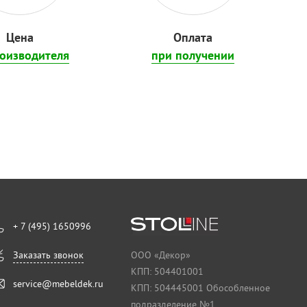
Цена
Оплата
роизводителя
при получении
+ 7 (495) 1650996
Заказать звонок
ООО «Декор»
КПП: 504401001
service@mebeldek.ru
КПП: 504445001 Обособленное
подразделение №1