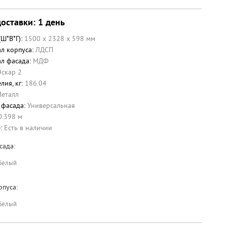
оставки: 1 день
(Ш*В*Г):
1500 x 2328 x 598 мм
л корпуса:
ЛДСП
л фасада:
МДФ
Оскар 2
лия, кг:
186.04
еталл
 фасада:
Универсальная
0.398 м
е:
Есть в наличии
сада:
Белый
рпуса:
Белый