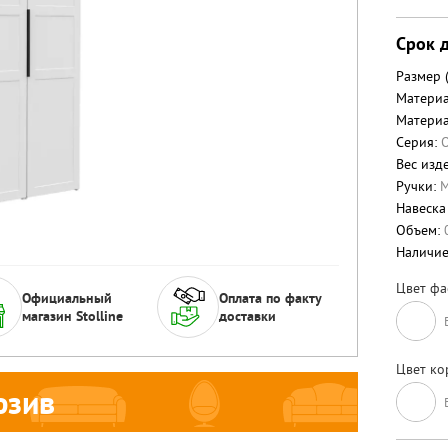
Срок д
Размер 
Материа
Материа
Серия:
Вес изде
Ручки:
М
Навеска
Объем:
Наличи
Цвет фа
Официальный
Оплата по факту
магазин Stolline
доставки
Цвет ко
юзив