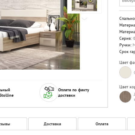
Выбер
Спально
Материа
Материа
Серия:
Ручки:
М
Срок га
Цвет фа
Цвет ко
льный
Оплата по факту
Stolline
доставки
тзывы
Доставка
Оплата