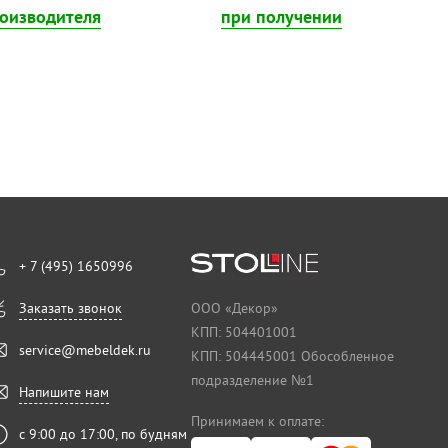
роизводителя
при получении
+ 7 (495) 1650996
Заказать звонок
ООО «Декор»
КПП: 504401001
service@mebeldek.ru
КПП: 504445001 Обособленное
подразделение №1
Напишите нам
Принимаем к оплате:
с 9:00 до 17:00, по будням