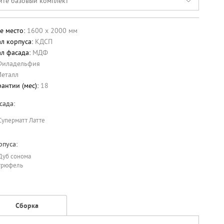
ите базовый комплект
е место:
1600 х 2000 мм
л корпуса:
КДСП
л фасада:
МДФ
Филадельфия
еталл
рантии (мес):
18
сада:
Суперматт Латте
рпуса:
Дуб сонома
трюфель
Сборка