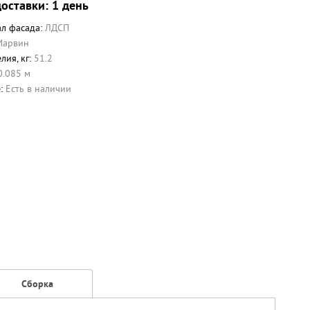
оставки: 1 день
л фасада:
ЛДСП
Марвин
лия, кг:
51.2
0.085 м
е:
Есть в наличии
Сборка