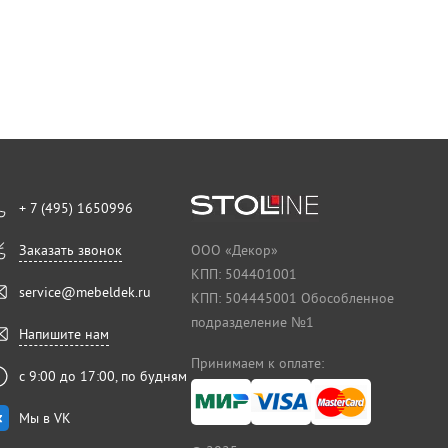
+ 7 (495) 1650996
Заказать звонок
ООО «Декор»
КПП: 504401001
service@mebeldek.ru
КПП: 504445001 Обособленное
подразделение №1
Напишите нам
Принимаем к оплате:
с 9:00 до 17:00, по будням
Мы в VK