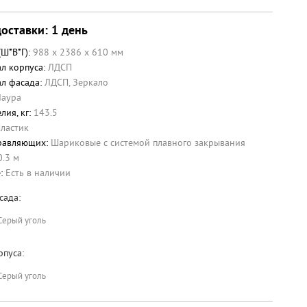
оставки: 1 день
(Ш*В*Г):
988 x 2386 x 610 мм
л корпуса:
ЛДСП
л фасада:
ЛДСП
,
Зеркало
Лаура
лия, кг:
143.5
ластик
равляющих:
Шариковые с системой плавного закрывания
0.3 м
е:
Есть в наличии
сада:
Серый уголь
рпуса:
Серый уголь