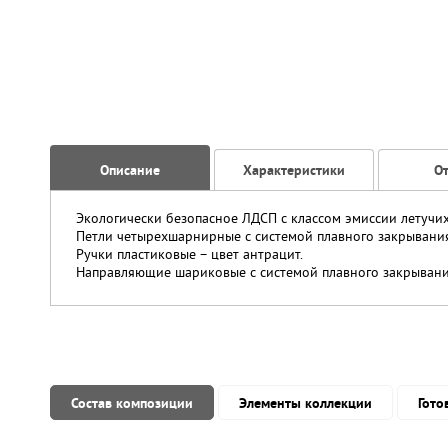
Описание
Характеристики
О
Экологически безопасное ЛДСП с классом эмиссии летучи
Петли четырехшарнирные с системой плавного закрывания
Ручки пластиковые – цвет антрацит.
Направляющие шариковые с системой плавного закрывания
Состав композиции
Элементы коллекции
Гото