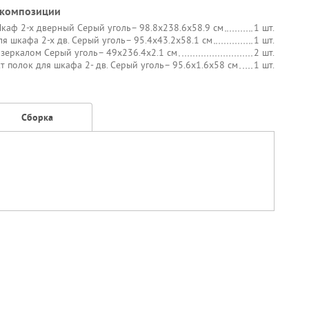
 композиции
каф 2-х дверный Серый уголь
– 98.8х238.6х58.9 см
1 шт.
ля шкафа 2-х дв. Серый уголь
– 95.4х43.2х58.1 см
1 шт.
 зеркалом Серый уголь
– 49х236.4х2.1 см
2 шт.
т полок для шкафа 2- дв. Серый уголь
– 95.6х1.6х58 см
1 шт.
Сборка