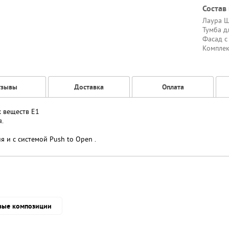
Состав
Лаура Ш
Тумба д
Фасад с
Комплек
тзывы
Доставка
Оплата
х веществ Е1
.
 и с системой Push to Open .
вые композиции