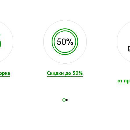
орка
Скидки до 50%
от п