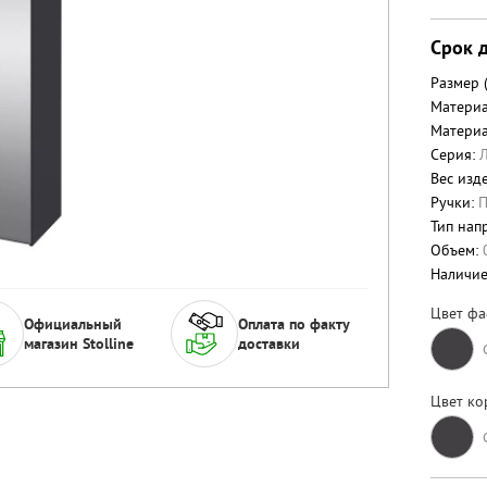
Срок д
Размер 
Материа
Материа
Серия:
Вес изде
Ручки:
П
Тип нап
Объем:
Наличи
Цвет фа
Официальный
Оплата по факту
магазин Stolline
доставки
Цвет ко