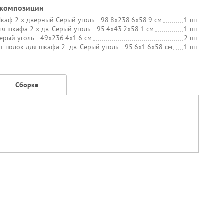
 композиции
каф 2-х дверный Серый уголь
– 98.8х238.6х58.9 см
1 шт.
ля шкафа 2-х дв. Серый уголь
– 95.4х43.2х58.1 см
1 шт.
ерый уголь
– 49х236.4х1.6 см
2 шт.
т полок для шкафа 2- дв. Серый уголь
– 95.6х1.6х58 см
1 шт.
Сборка