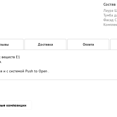
Состав
Лаура Ш
Тумба д
Фасад С
Комплек
тзывы
Доставка
Оплата
х веществ Е1
.
 и с системой Push to Open .
вые композиции