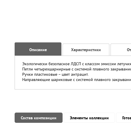
Описание
Характеристики
О
Экологически безопасное ЛДСП с классом эмиссии летучи
Петли четырехшарнирные с системой плавного закрывания
Ручки пластиковые – цвет антрацит.
Направляющие шариковые с системой плавного закрывания
Состав композиции
Элементы коллекции
Гото