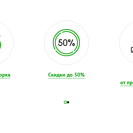
орка
Скидки до 50%
от п