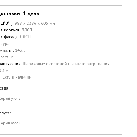
оставки: 1 день
(Ш*В*Г):
988 x 2386 x 605 мм
л корпуса:
ЛДСП
л фасада:
ЛДСП
Лаура
лия, кг:
143.5
ластик
равляющих:
Шариковые с системой плавного закрывания
0.3 м
е:
Есть в наличии
сада:
Серый уголь
рпуса:
Серый уголь