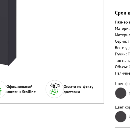
Срок д
Размер 
Материа
Материа
Серия:
Вес изде
Ручки:
П
Тип нап
Объем:
Наличи
Цвет фа
Официальный
Оплата по факту
магазин Stolline
доставки
Цвет ко