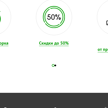
орка
Скидки до 50%
от п