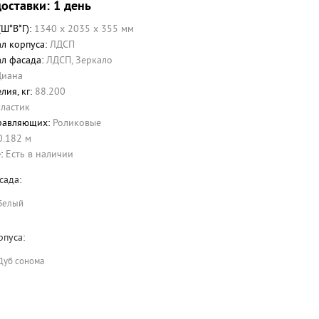
оставки: 1 день
(Ш*В*Г):
1340 x 2035 x 355 мм
л корпуса:
ЛДСП
л фасада:
ЛДСП
,
Зеркало
Диана
лия, кг:
88.200
ластик
равляющих:
Роликовые
0.182 м
е:
Есть в наличии
сада:
Белый
рпуса:
Дуб сонома