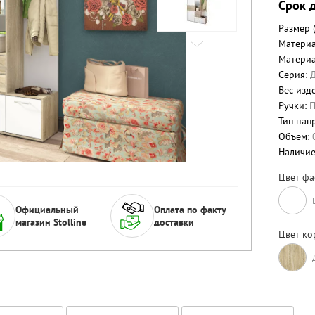
Срок д
Размер 
Материа
Материа
Серия:
Вес изде
Ручки:
П
Тип нап
Объем:
Наличи
Цвет фа
Официальный
Оплата по факту
магазин Stolline
доставки
Цвет ко