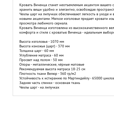
Кровать Виченца станет неотъемлемым акцентом вашего 
хранить вещи удобно и элегантно, освобождая пространст
Чехлы царг на липучках обеспечивают легкость в уходе и
новыми акцентами. Мягкое изголовье придает кровати из
просмотра любимого сериала.
Кровать Виченца изготовлена из высококачественного ве
комфорта и стиля с кроватью Виченца - идеальным выбором
Высота изголовья - 1070 мм
Высота изножья (царг) - 370 мм
Толщина царг - 60 мм
Углубление матраса - 60 мм
Просвет над полом - 50 мм
Опоры - металлические, чёрные матовые
Рекомендуемая высота матраса 18-25 см
Плотность ткани Велюр - 360 гр/м2
Устойчивость к истиранию по Мартиндейлу - 65000 цикло
Задняя часть спинки - основная ткань
Чехлы царг - на липучках