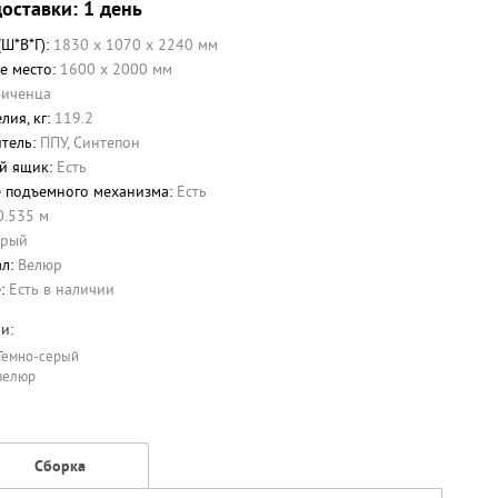
оставки: 1 день
(Ш*В*Г):
1830 x 1070 x 2240 мм
е место:
1600 х 2000 мм
Виченца
лия, кг:
119.2
тель:
ППУ
,
Синтепон
й ящик:
Есть
 подъемного механизма:
Есть
0.535 м
ерый
ал:
Велюр
е:
Есть в наличии
и:
Темно-серый
велюр
Сборка