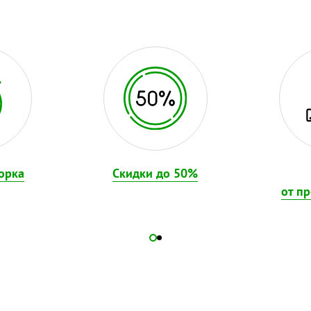
орка
Скидки до 50%
от п