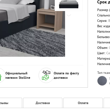
Срок д
Размер 
Спально
Серия:
Вес изде
Наполни
Бельево
Наличие
Объем:
Цвет:
С
Матери
Наличи
Тип ткан
Официальный
Оплата по факту
магазин Stolline
доставки
тзывы
Доставка
Оплата