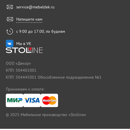
service@mebeldek.ru
Напишите нам
с 9:00 до 17:00, по будням
Мы в VK
ООО «Декор»
КПП: 504401001
КПП: 504445001 Обособленное подразделение №1
Принимаем к оплате:
© 2025
Мебельное производство «Stolline»