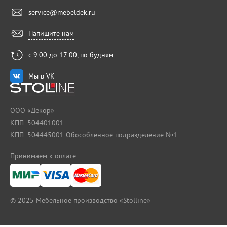
service@mebeldek.ru
Напишите нам
с 9:00 до 17:00, по будням
Мы в VK
ООО «Декор»
КПП: 504401001
КПП: 504445001 Обособленное подразделение №1
Принимаем к оплате:
© 2025
Мебельное производство «Stolline»