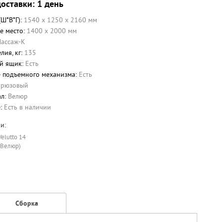
оставки: 1 день
(Ш*В*Г):
1540 x 1250 x 2160 мм
е место:
1400 х 2000 мм
Пассаж-К
лия, кг:
135
й ящик:
Есть
 подъемного механизма:
Есть
ирюзовый
ал:
Велюр
е:
Есть в наличии
и:
Velutto 14
(Велюр)
Сборка