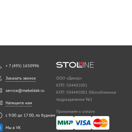
+ 7 (495) 1650996
Заказать звонок
ООО «Декор»
КПП: 504401001
service@mebeldek.ru
КПП: 504445001 Обособленное
подразделение №1
Напишите нам
Принимаем к оплате:
с 9:00 до 17:00, по будням
Мы в VK