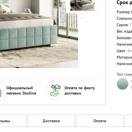
Срок д
Размер 
Спально
Серия:
Вес изде
Бельево
Наличие
Цвет:
Б
Матери
Наличи
Тип ткан
Официальный
Оплата по факту
магазин Stolline
доставки
тзывы
Доставка
Оплата