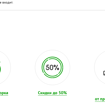
е входит.
орка
Скидки до 50%
от п