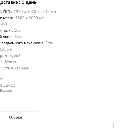
оставки: 1 день
(Ш*В*Г):
1920 x 1010 x 2110 мм
е место:
1800 х 2000 мм
Лима К
лия, кг:
103
й ящик:
Есть
 подъемного механизма:
Есть
0.566 м
ро-голубой
ал:
Велюр
е:
Есть в наличии
и:
Velutto 12
(Велюр)
Сборка