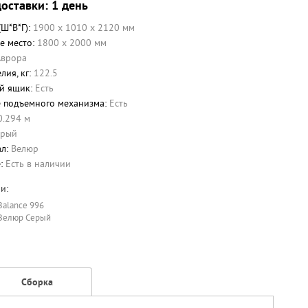
оставки: 1 день
(Ш*В*Г):
1900 x 1010 x 2120 мм
е место:
1800 х 2000 мм
Аврора
лия, кг:
122.5
й ящик:
Есть
 подъемного механизма:
Есть
0.294 м
ерый
ал:
Велюр
е:
Есть в наличии
и:
Balance 996
Велюр Серый
Сборка