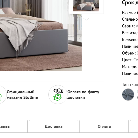
Срок д
Размер 
Спально
Серия:
Вес изде
Бельево
Наличие
Объем:
Цвет:
С
Матери
Наличи
Тип ткан
Официальный
Оплата по факту
магазин Stolline
доставки
тзывы
Доставка
Оплата