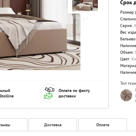
Срок 
Размер 
Спально
Серия:
Вес изде
Бельево
Наличие
Объем:
Цвет:
К
Матери
Наличи
Тип ткан
льный
Оплата по факту
Stolline
доставки
тзывы
Доставка
Оплата