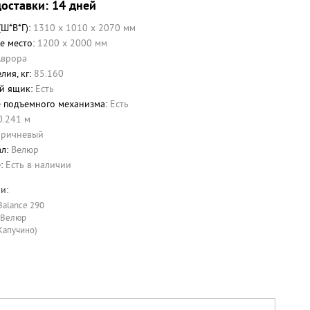
доставки: 14 дней
(Ш*В*Г):
1310 x 1010 x 2070 мм
е место:
1200 х 2000 мм
Аврора
лия, кг:
85.160
й ящик:
Есть
 подъемного механизма:
Есть
0.241 м
оричневый
ал:
Велюр
е:
Есть в наличии
и:
Balance 290
(Велюр
Капучино)