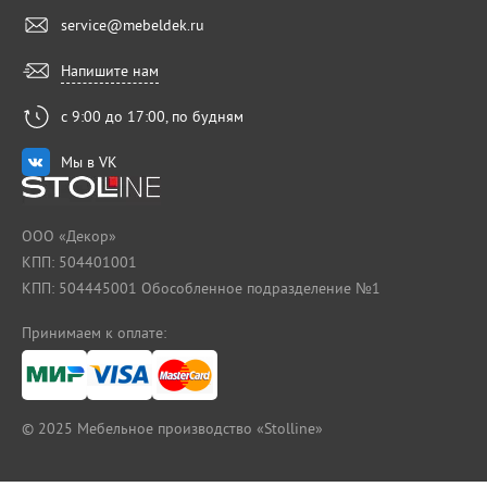
service@mebeldek.ru
Напишите нам
с 9:00 до 17:00, по будням
Мы в VK
ООО «Декор»
КПП: 504401001
КПП: 504445001 Обособленное подразделение №1
Принимаем к оплате:
© 2025
Мебельное производство «Stolline»