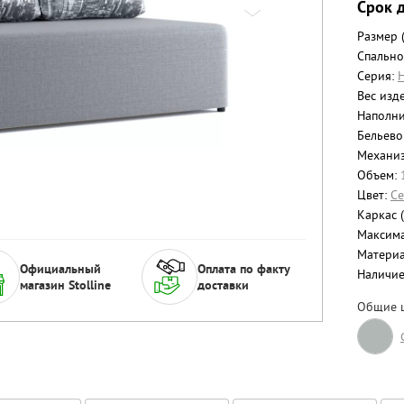
Срок д
Размер 
Спально
Серия:
Н
Вес изде
Наполни
Бельево
Механи
Объем:
Цвет:
С
Каркас 
Максимал
Матери
Официальный
Оплата по факту
Наличи
магазин Stolline
доставки
Общие ц