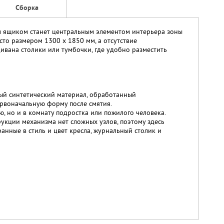
Сборка
м ящиком станет центральным элементом интерьера зоны
сто размером 1300 х 1850 мм, а отсутствие
ивана столики или тумбочки, где удобно разместить
ый синтетический материал, обработанный
рвоначальную форму после смятия.
, но и в комнату подростка или пожилого человека.
рукции механизма нет сложных узлов, поэтому здесь
нные в стиль и цвет кресла, журнальный столик и