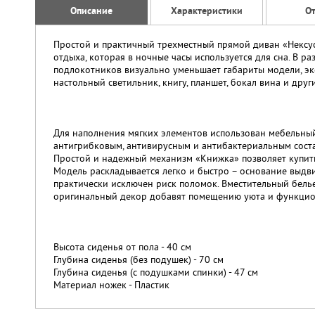
Описание
Характеристики
О
Простой и практичный трехместный прямой диван «Нексу
отдыха, которая в ночные часы используется для сна. В 
подлокотников визуально уменьшает габариты модели, эк
настольный светильник, книгу, планшет, бокал вина и дру
Для наполнения мягких элементов использован мебельны
антигрибковым, антивирусным и антибактериальным соста
Простой и надежный механизм «Книжка» позволяет купить 
Модель раскладывается легко и быстро – основание выдвиг
практически исключен риск поломок. Вместительный белье
оригинальный декор добавят помещению уюта и функцио
Высота сиденья от пола - 40 см
Глубина сиденья (без подушек) - 70 см
Глубина сиденья (с подушками спинки) - 47 см
Материал ножек - Пластик