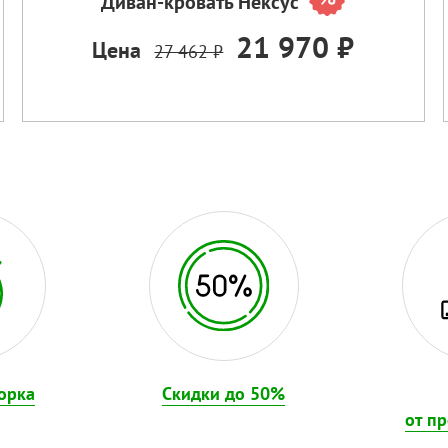
Диван-кровать Нексус
21 970 ₽
Цена
27 462 ₽
орка
Скидки до 50%
от п