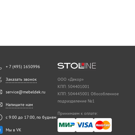
+ 7 (495) 1650996
Заказать звонок
ООО «Декор»
КПП: 504401001
service@mebeldek.ru
КПП: 504445001 Обособленное
подразделение №1
Напишите нам
Принимаем к оплате:
с 9:00 до 17:00, по будням
Мы в VK