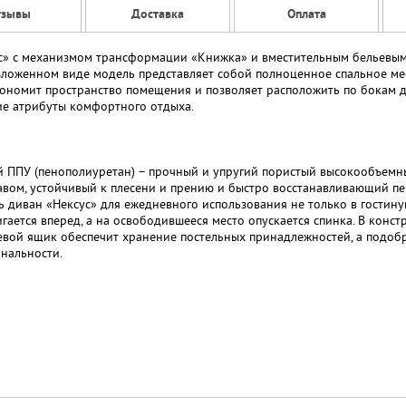
тзывы
Доставка
Оплата
с» с механизмом трансформации «Книжка» и вместительным бельевы
разложенном виде модель представляет собой полноценное спальное ме
ономит пространство помещения и позволяет расположить по бокам д
гие атрибуты комфортного отдыха.
й ППУ (пенополиуретан) – прочный и упругий пористый высокообъемн
вом, устойчивый к плесени и прению и быстро восстанавливающий пе
диван «Нексус» для ежедневного использования не только в гостиную
ается вперед, а на освободившееся место опускается спинка. В конст
вой ящик обеспечит хранение постельных принадлежностей, а подобра
нальности.