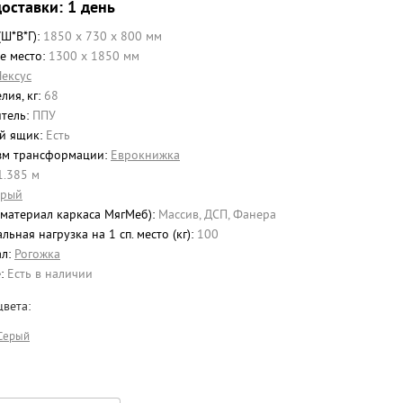
оставки: 1 день
(Ш*В*Г):
1850 x 730 x 800 мм
е место:
1300 х 1850 мм
ексус
лия, кг:
68
тель:
ППУ
й ящик:
Есть
зм трансформации:
Еврокнижка
1.385 м
ерый
(материал каркаса МягМеб):
Массив
,
ДСП
,
Фанера
ьная нагрузка на 1 сп. место (кг):
100
ал:
Рогожка
е:
Есть в наличии
вета:
Серый