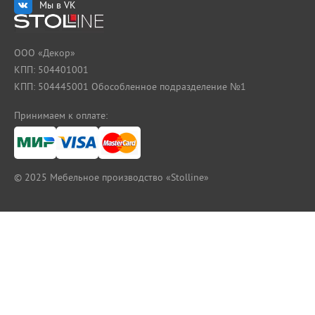
Мы в VK
ООО «Декор»
КПП: 504401001
КПП: 504445001 Обособленное подразделение №1
Принимаем к оплате:
© 2025
Мебельное производство «Stolline»