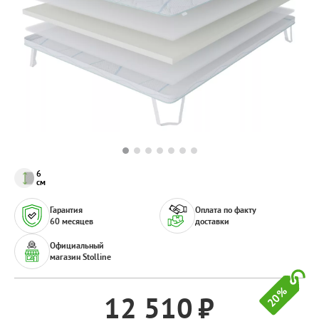
6
см
Гарантия
Оплата по факту
60 месяцев
доставки
Официальный
магазин Stolline
20%
12 510