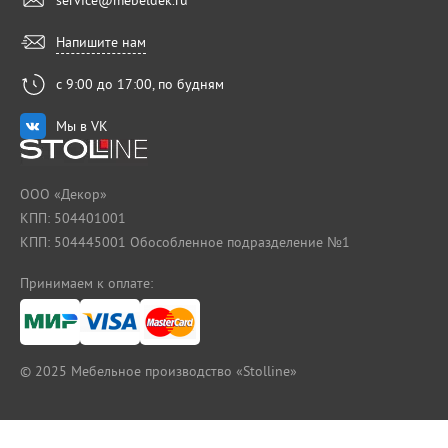
Напишите нам
с 9:00 до 17:00, по будням
Мы в VK
ООО «Декор»
КПП: 504401001
КПП: 504445001 Обособленное подразделение №1
Принимаем к оплате:
Наматрасник Соник - латекс h-6см
© 2025
Мебельное производство «Stolline»
12 510 Р
80 х 190 см
12 510