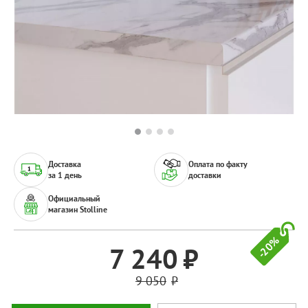
Доставка
Оплата по факту
за 1 день
доставки
Официальный
магазин Stolline
-20%
7 240
9 050