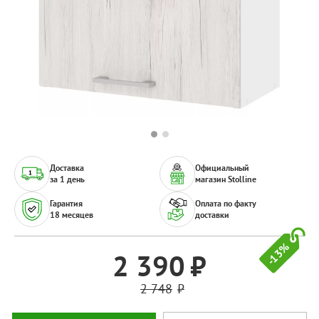
Доставка
Официальный
за 1 день
магазин Stolline
Гарантия
Оплата по факту
18 месяцев
доставки
-13%
2 390
2 748