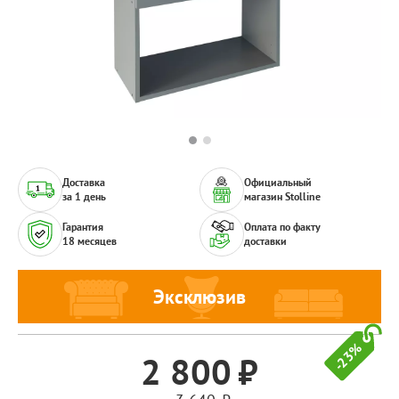
Доставка
Официальный
за 1 день
магазин Stolline
Гарантия
Оплата по факту
18 месяцев
доставки
Эксклюзив
-23%
2 800