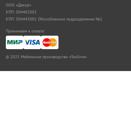
ООО «Декор»
КПП: 504401001
КПП: 504445001 Обособленное подразделение №1
Принимаем к оплате:
© 2025
Мебельное производство «Stolline»