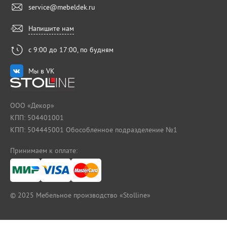
service@mebeldek.ru
Напишите нам
с 9:00 до 17:00, по будням
Мы в VK
ООО «Декор»
КПП: 504401001
КПП: 504445001 Обособленное подразделение №1
Принимаем к оплате:
© 2025
Мебельное производство «Stolline»