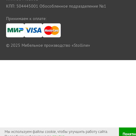
КПП: 504445001 Обособленное подразделение №1
Принимаем к оплате:
© 2025
Мебельное производство «Stolline»
Цоколь h=100 мм L=4000 мм
Светло-серый для кухни
В КОРЗИНУ
910
Мы используем файлы cookie, чтобы улучшить работу сайта.
1 140
Понятн