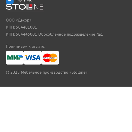
ООО «Декор»
КПП: 504401001
КПП: 504445001 Обособленное подразделение №1
Принимаем к оплате:
© 2025
Мебельное производство «Stolline»