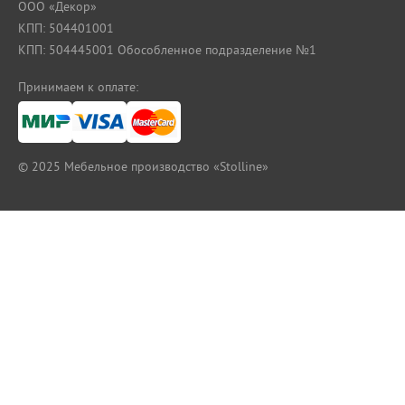
ООО «Декор»
КПП: 504401001
КПП: 504445001 Обособленное подразделение №1
Принимаем к оплате:
© 2025
Мебельное производство «Stolline»