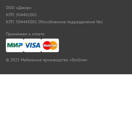
ООО «Декор»
КПП: 504401001
КПП: 504445001 Обособленное подразделение №1
Принимаем к оплате:
© 2025
Мебельное производство «Stolline»