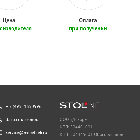
Цена
Оплата
роизводителя
при получении
+ 7 (495) 1650996
Заказать звонок
ООО «Декор»
КПП: 504401001
service@mebeldek.ru
КПП: 504445001 Обособленное