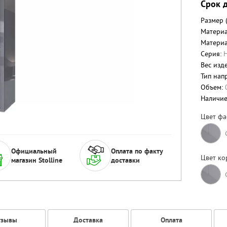
Срок д
Размер 
Материа
Материа
Серия:
Вес изде
Тип нап
Объем:
Наличи
Цвет фа
Официальный
Оплата по факту
Цвет ко
магазин Stolline
доставки
тзывы
Доставка
Оплата