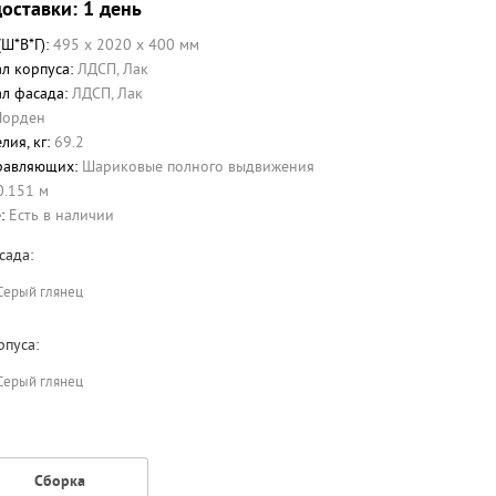
оставки: 1 день
(Ш*В*Г):
495 x 2020 x 400 мм
л корпуса:
ЛДСП
,
Лак
л фасада:
ЛДСП
,
Лак
Норден
лия, кг:
69.2
равляющих:
Шариковые полного выдвижения
0.151 м
е:
Есть в наличии
сада:
Cерый глянец
рпуса:
Cерый глянец
Сборка