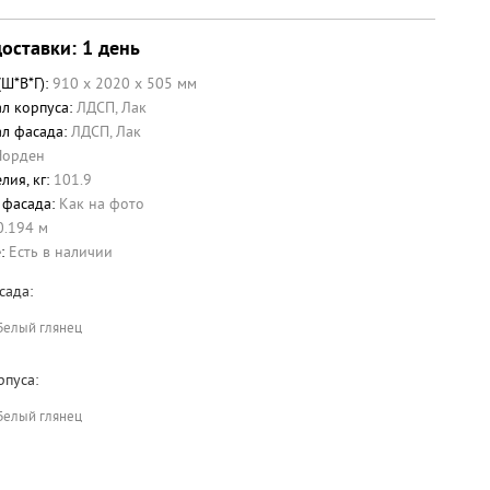
оставки: 1 день
(Ш*В*Г):
910 x 2020 x 505 мм
л корпуса:
ЛДСП
,
Лак
л фасада:
ЛДСП
,
Лак
Норден
лия, кг:
101.9
 фасада:
Как на фото
0.194 м
е:
Есть в наличии
сада:
Белый глянец
рпуса:
Белый глянец