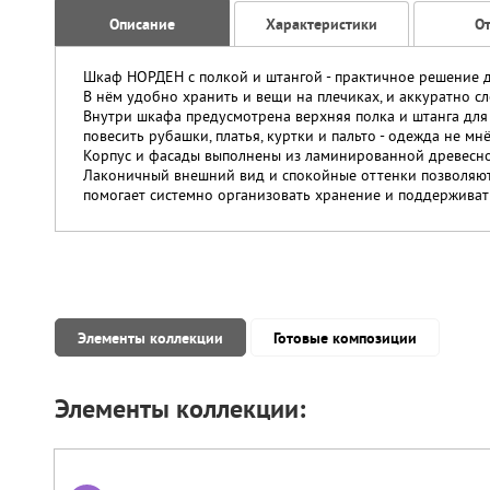
Описание
Характеристики
О
Шкаф НОРДЕН с полкой и штангой - практичное решение дл
В нём удобно хранить и вещи на плечиках, и аккуратно с
Внутри шкафа предусмотрена верхняя полка и штанга для 
повесить рубашки, платья, куртки и пальто - одежда не мнё
Корпус и фасады выполнены из ламинированной древесно
Лаконичный внешний вид и спокойные оттенки позволяют
помогает системно организовать хранение и поддерживат
Элементы коллекции
Готовые композиции
Элементы коллекции: