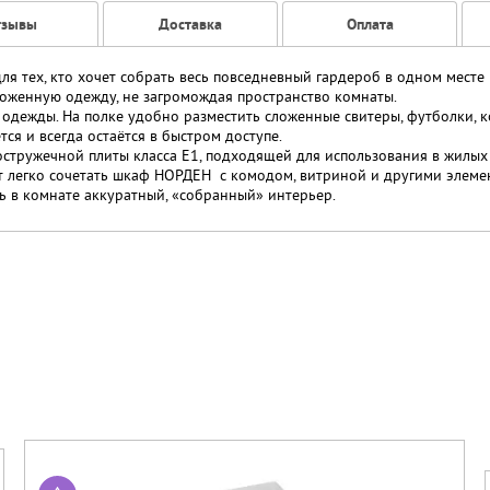
тзывы
Доставка
Оплата
я тех, кто хочет собрать весь повседневный гардероб в одном месте 
ложенную одежду, не загромождая пространство комнаты.
одежды. На полке удобно разместить сложенные свитеры, футболки, к
тся и всегда остаётся в быстром доступе.
стружечной плиты класса Е1, подходящей для использования в жилых
 легко сочетать шкаф НОРДЕН с комодом, витриной и другими элеме
ь в комнате аккуратный, «собранный» интерьер.