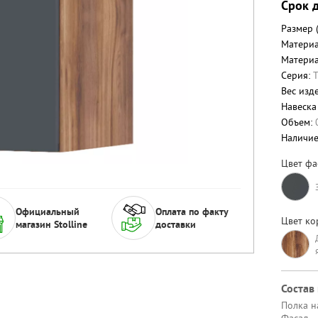
Срок д
Размер 
Материа
Материа
Серия:
Вес изде
Навеска
Объем:
Наличи
Цвет фа
Официальный
Оплата по факту
Цвет ко
магазин Stolline
доставки
Состав
Полка н