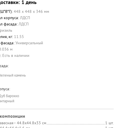
оставки: 1 день
(Ш*В*Г):
448 x 448 x 346 мм
л корпуса:
ЛДСП
л фасада:
ЛДСП
Тризиль
лия, кг:
11.55
 фасада:
Универсальный
0.036 м
е:
Есть в наличии
сада:
Зеленый камень
рпуса:
Дуб Барокко
янтарный
 композиции
авесная
– 44.8х44.8х33 см
1 шт.