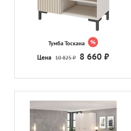
Тумба Тоскана
8 660 ₽
Цена
10 825 ₽