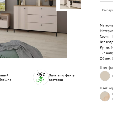
Выбер
Материа
Материа
Серия:
Т
Вес изде
Ручки:
М
Тип нап
Объем:
Цвет фа
льный
Оплата по факту
Stolline
доставки
Цвет ко