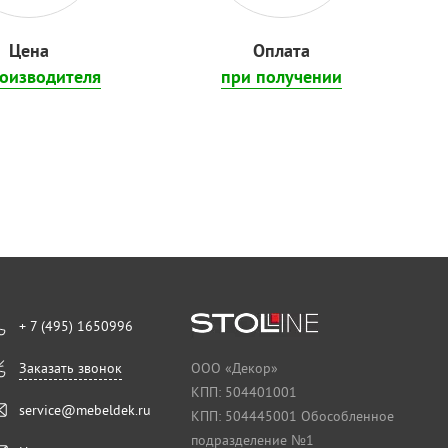
Цена
Оплата
роизводителя
при получении
+ 7 (495) 1650996
Заказать звонок
ООО «Декор»
КПП: 504401001
service@mebeldek.ru
КПП: 504445001 Обособленное
подразделение №1