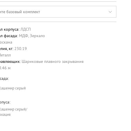
ите базовый комплект
л корпуса:
ЛДСП
л фасада:
МДФ
,
Зеркало
оскана
лия, кг:
230.19
еталл
равляющих:
Шариковые плавного закрывания
0.46 м
сада:
Кашемир серый
рпуса:
Кашемир серый/
Акация