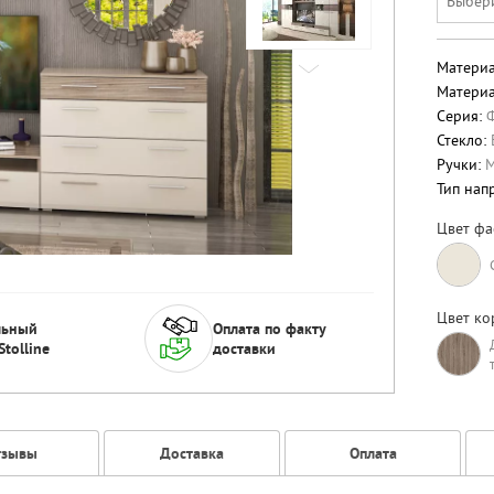
Выбер
Материа
Материа
Серия:
Стекло:
Ручки:
М
Тип нап
Цвет фа
Цвет ко
льный
Оплата по факту
Stolline
доставки
тзывы
Доставка
Оплата