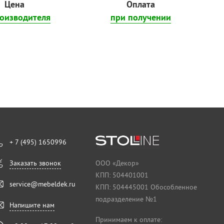
Цена
Оплата
роизводителя
при получении
+ 7 (495) 1650996
Заказать звонок
ООО «Декор»
КПП: 504401001
service@mebeldek.ru
КПП: 504445001 Обособленное
подразделение №1
Напишите нам
Принимаем к оплате: