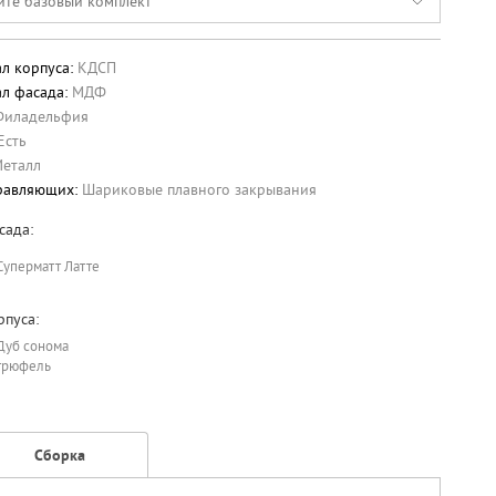
ите базовый комплект
л корпуса:
КДСП
л фасада:
МДФ
Филадельфия
Есть
еталл
равляющих:
Шариковые плавного закрывания
сада:
Суперматт Латте
рпуса:
Дуб сонома
трюфель
Сборка