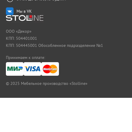
Мы в VK
ООО «Декор»
КПП: 504401001
КПП: 504445001 Обособленное подразделение №1
Принимаем к оплате:
© 2025
Мебельное производство «Stolline»