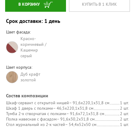
В КОРЗИНУ
КУПИТЬ В 1 КЛИК
Срок доставки: 1 день
Цвет фасада:
Красно-
коричневый /
Кашемир
серый
Цвет корпуса:
Дуб крафт
золотой
Состав композиции
Шкаф-сервант с открытой нишей
– 91,6х220,1х31,8 см
1 шт.
Шкаф 1 дверь с полками
– 46,5х220,1х31,8 см
2 шт.
Тумба 2-х створчатая с полками
– 91,6х72,1х31,8 см
2 шт.
Полка навесная с фасадом
– 91,6х30,2х31,8 см
2 шт.
Стол журнальный из 2-х частей
– 54,4х52х50 см
1 шт.