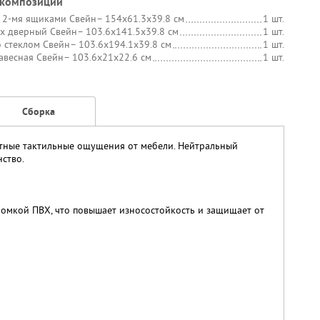
 композиции
 2-мя ящиками Свейн
– 154х61.3х39.8 см
1 шт.
х дверный Свейн
– 103.6х141.5х39.8 см
1 шт.
 стеклом Свейн
– 103.6х194.1х39.8 см
1 шт.
авесная Свейн
– 103.6х21х22.6 см
1 шт.
Сборка
ятные тактильные ощущения от мебели. Нейтральный
нство.
омкой ПВХ, что повышает износостойкость и защищает от