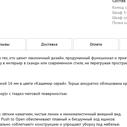
Состав
Комод с
Шкаф 3-
Шкаф со
Полка н
тзывы
Доставка
Оплата
я тех, кто ценит лаконичный дизайн, продуманный функционал и при
у в интерьер в сканди или современном стиле, не перегружая простра
ой 16 мм в цвете «Кашемир серый». Торцы аккуратно облицованы кр
р)» с гладко-матовой поверхностью.
ек лёгким нажатием, чистые линии и минималистичный внешний вид.
 Push to Open обеспечивают плавный и бесшумный ход ящиков.
уально «облегчают» конструкцию и упрощают уборку под мебелью.