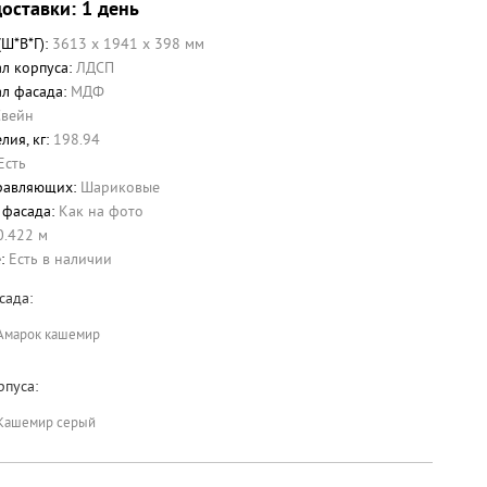
оставки: 1 день
(Ш*В*Г):
3613 x 1941 x 398 мм
л корпуса:
ЛДСП
л фасада:
МДФ
Свейн
лия, кг:
198.94
Есть
равляющих:
Шариковые
 фасада:
Как на фото
0.422 м
е:
Есть в наличии
сада:
Амарок кашемир
рпуса:
Кашемир серый