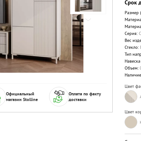
Срок д
Размер 
Материа
Материа
Серия:
Вес изде
Стекло:
Тип нап
Навеска
Объем:
Наличи
Цвет фа
Официальный
Оплата по факту
магазин Stolline
доставки
Цвет ко