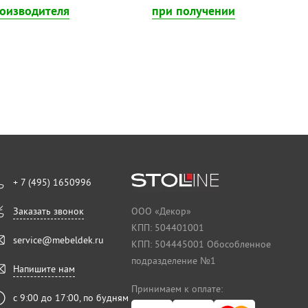
роизводителя
при получении
+ 7 (495) 1650996
Заказать звонок
ООО «Декор»
КПП: 504401001
service@mebeldek.ru
КПП: 504445001 Обособленное
подразделение №1
Напишите нам
Принимаем к оплате:
с 9:00 до 17:00, по будням