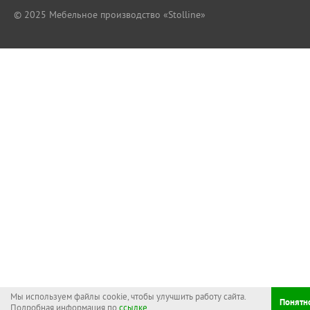
© 2025
Мебельное производство «Stolline»
Модульная молодежная Тризиль
От 86 670
Выберите базовый комплект
Мы используем файлы cookie, чтобы улучшить работу сайта.
Понятн
Подробная информация по
ссылке